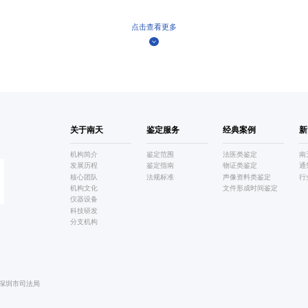
点击查看更多
关于南天
鉴定服务
经典案例
新
机构简介
鉴定范围
法医类鉴定
南
发展历程
鉴定指南
物证类鉴定
通
核心团队
法规标准
声像资料类鉴定
行
机构文化
文件形成时间鉴定
仪器设备
科技研发
分支机构
深圳市司法局