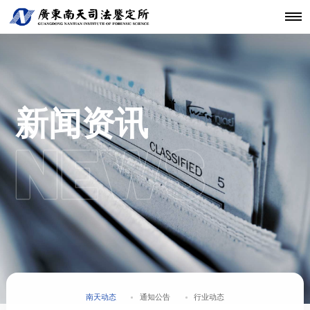
机构简介
鉴定范围
法医类鉴定
南天动态
中心简介
仪器设备
发展历程
鉴定指南
物证类鉴定
通知公告
开放课题
科技研发
关于南天
鉴定服务
经典案例
新闻资讯
工程中心
核心团队
法规标准
声像资料类
行业动态
联系我们
分支机构
鉴定
机构文化
新闻资讯
文件形成时
间鉴定
南天动态
通知公告
行业动态