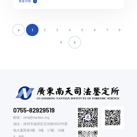
查看详情
1
2
3
4
5
6
7
8
9
0755-82929519
邮箱：ntmj@nantian.org
地址：深圳市福田区滨河路5003号爱
地大厦西座4楼、5楼、17楼、16楼
A、B号