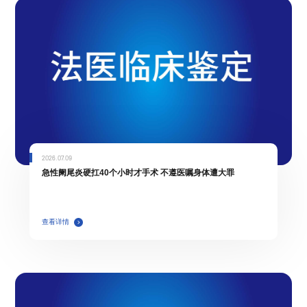
2026.07.09
急性阑尾炎硬扛40个小时才手术 不遵医嘱身体遭大罪
查看详情