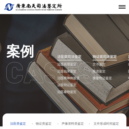
机构简介
鉴定范围
法医类鉴定
南天动态
中心简介
仪器设备
发展历程
鉴定指南
物证类鉴定
通知公告
开放课题
科技研发
关于南天
鉴定服务
经典案例
新闻资讯
工程中心
核心团队
法规标准
声像资料类
行业动态
联系我们
分支机构
鉴定
机构文化
案例
文件形成时
间鉴定
法医类鉴定
物证类鉴定
声像资料类鉴定
文件形成时间鉴定