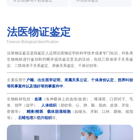
录音/图像/电子数据鉴定
环境损害鉴定
法医物证鉴定
Forensic Biological Identification
法医物证鉴定是指鉴定人运用法医物证学的科学技术或者专门知识，对各类
生物检材进行鉴别和判断并提供鉴定意见的活动，
包括三联体亲子关系鉴
定、二联体亲子关系鉴定、亲缘关系鉴定、个体识别等。
主要应用于
户籍、出生医学证明、亲属关系公证、个体身份认定、抚养纠纷
等民事案件以及强奸等刑事案件中
。
生物检材包括：
血液
（各种载体上的血痕/血斑）、唾液斑、口腔拭子、毛
发、指甲（趾甲）、
人体组织
（肋软骨、心、肺、脑、肌肉、皮肤、牙齿、
骨骼等）、
精液/精斑
、
载体脱落细胞
（如烟头、牙刷、口杯、眼镜、戒指
等）、
石蜡包埋
和
切片组织
等。