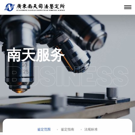
机构简介
鉴定范围
法医类鉴定
南天动态
中心简介
仪器设备
发展历程
鉴定指南
物证类鉴定
通知公告
开放课题
科技研发
关于南天
鉴定服务
经典案例
新闻资讯
工程中心
核心团队
法规标准
声像资料类
行业动态
联系我们
分支机构
鉴定
机构文化
文件形成时
南天服务
间鉴定
鉴定范围
鉴定指南
法规标准