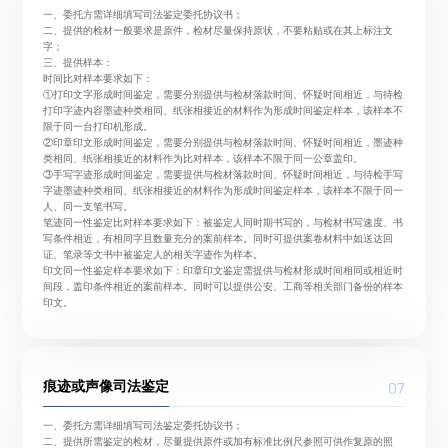
一、委托方需详细填写司法鉴定委托协议书；
二、提供的检材一般要求是原件，检材尽量保持原状，不要粘贴或在其上标注文
字；
三、提供样本：
时间比对样本要求如下：
①打印文字形成时间鉴定，需要分别提供与检材落款时间、怀疑时间相近，与待检
打印字迹内容墨迹种类相同、纸张相接近的材料作为形成时间鉴定样本，该样本不
限于同一台打印机形成。
②印章印文形成时间鉴定，需要分别提供与检材落款时间、怀疑时间相近，墨迹种
类相同、纸张相接近的材料作为比对样本，该样本不限于同一公章盖印。
③手写字迹形成时间鉴定，需要提供与检材落款时间、怀疑时间相近，与待检手写
字迹墨迹种类相同、纸张相接近的材料作为形成时间鉴定样本，该样本不限于同一
人、同一支笔书写。
笔迹同一性鉴定比对样本要求如下：被鉴定人同时期书写的，与检材书写速度、书
写条件相近，有相同字且数量充分的案前样本。同时可提供案卷材料中如送达回
证、笔录等文书中被鉴定人的相关字迹作为样本。
印文同一性鉴定样本要求如下：印章印文鉴定需提供与检材形成时间相同或相近时
间段，盖印条件相近的案前样本。同时可以提供公安、工商等相关部门备份的样本
印文。
07
痕迹或声像司法鉴定
一、委托方需详细填写司法鉴定委托协议书；
二、提供所需鉴定的检材，尽量提供原件或加有标准比例尺参照可供作复原的照