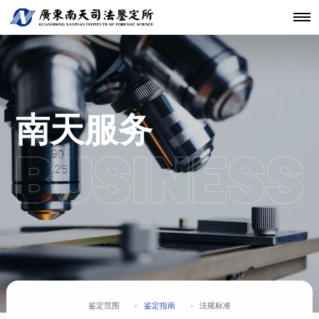
机构简介
鉴定范围
法医类鉴定
南天动态
中心简介
仪器设备
发展历程
鉴定指南
物证类鉴定
通知公告
开放课题
科技研发
关于南天
鉴定服务
经典案例
新闻资讯
工程中心
核心团队
法规标准
声像资料类
行业动态
联系我们
分支机构
鉴定
机构文化
文件形成时
南天服务
间鉴定
鉴定范围
鉴定指南
法规标准