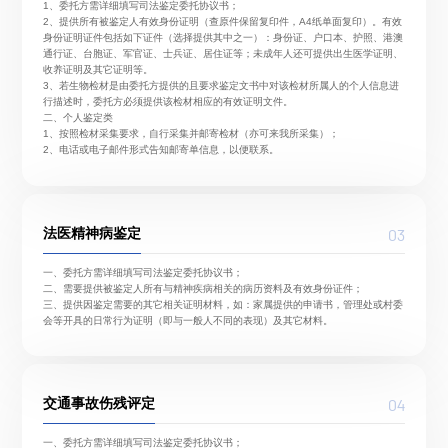
1、委托方需详细填写司法鉴定委托协议书；
2、提供所有被鉴定人有效身份证明（查原件保留复印件，A4纸单面复印）。有效
身份证明证件包括如下证件（选择提供其中之一）：身份证、户口本、护照、港澳
通行证、台胞证、军官证、士兵证、居住证等；未成年人还可提供出生医学证明、
收养证明及其它证明等。
3、若生物检材是由委托方提供的且要求鉴定文书中对该检材所属人的个人信息进
行描述时，委托方必须提供该检材相应的有效证明文件。
二、个人鉴定类
1、按照检材采集要求，自行采集并邮寄检材（亦可来我所采集）；
2、电话或电子邮件形式告知邮寄单信息，以便联系。
03
法医精神病鉴定
一、委托方需详细填写司法鉴定委托协议书；
二、需要提供被鉴定人所有与精神疾病相关的病历资料及有效身份证件；
三、提供因鉴定需要的其它相关证明材料，如：家属提供的申请书，管理处或村委
会等开具的日常行为证明（即与一般人不同的表现）及其它材料。
04
交通事故伤残评定
一、委托方需详细填写司法鉴定委托协议书；