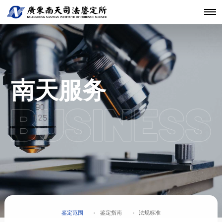
机构简介
鉴定范围
法医类鉴定
南天动态
中心简介
仪器设备
发展历程
鉴定指南
物证类鉴定
通知公告
开放课题
科技研发
关于南天
鉴定服务
经典案例
新闻资讯
工程中心
核心团队
法规标准
声像资料类
行业动态
联系我们
分支机构
鉴定
机构文化
文件形成时
南天服务
间鉴定
鉴定范围
鉴定指南
法规标准