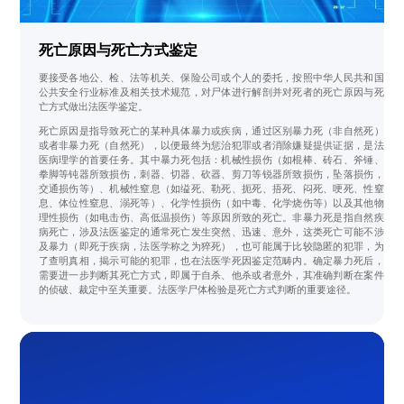
死亡原因与死亡方式鉴定
要接受各地公、检、法等机关、保险公司或个人的委托，按照中华人民共和国
公共安全行业标准及相关技术规范，对尸体进行解剖并对死者的死亡原因与死
亡方式做出法医学鉴定。
死亡原因是指导致死亡的某种具体暴力或疾病，通过区别暴力死（非自然死）
或者非暴力死（自然死），以便最终为惩治犯罪或者消除嫌疑提供证据，是法
医病理学的首要任务。其中暴力死包括：机械性损伤（如棍棒、砖石、斧锤、
拳脚等钝器所致损伤，刺器、切器、砍器、剪刀等锐器所致损伤，坠落损伤，
交通损伤等）、机械性窒息（如缢死、勒死、扼死、捂死、闷死、哽死、性窒
息、体位性窒息、溺死等）、化学性损伤（如中毒、化学烧伤等）以及其他物
理性损伤（如电击伤、高低温损伤）等原因所致的死亡。非暴力死是指自然疾
病死亡，涉及法医鉴定的通常死亡发生突然、迅速、意外，这类死亡可能不涉
及暴力（即死于疾病，法医学称之为猝死），也可能属于比较隐匿的犯罪，为
了查明真相，揭示可能的犯罪，也在法医学死因鉴定范畴内。确定暴力死后，
需要进一步判断其死亡方式，即属于自杀、他杀或者意外，其准确判断在案件
的侦破、裁定中至关重要。法医学尸体检验是死亡方式判断的重要途径。