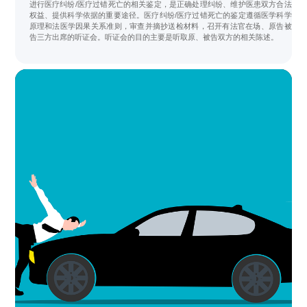
进行医疗纠纷/医疗过错死亡的相关鉴定，是正确处理纠纷、维护医患双方合法
权益、提供科学依据的重要途径。医疗纠纷/医疗过错死亡的鉴定遵循医学科学
原理和法医学因果关系准则，审查并摘抄送检材料，召开有法官在场、原告被
告三方出席的听证会。听证会的目的主要是听取原、被告双方的相关陈述。