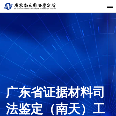
机构简介
鉴定范围
法医类鉴定
南天动态
中心简介
仪器设备
发展历程
鉴定指南
物证类鉴定
通知公告
开放课题
科技研发
关于南天
鉴定服务
经典案例
新闻资讯
工程中心
核心团队
法规标准
声像资料类
行业动态
联系我们
分支机构
鉴定
机构文化
文件形成时
间鉴定
广东省证据材料司
法鉴定（南天）工