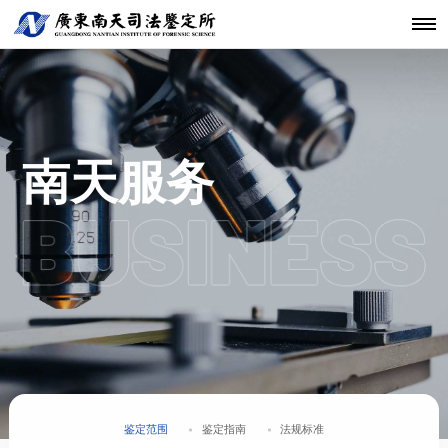
机构简介
鉴定范围
法医类鉴定
南天动态
中心简介
仪器设备
发展历程
鉴定指南
物证类鉴定
通知公告
开放课题
科技研发
关于南天
鉴定服务
经典案例
新闻资讯
工程中心
核心团队
法规标准
声像资料类
行业动态
联系我们
分支机构
鉴定
机构文化
文件形成时
南天服务
间鉴定
鉴定范围
鉴定指南
法规标准