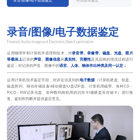
录音/图像/电子数据鉴定
环境损害鉴定
录音/图像/电子数据鉴定
Forensic Audio,Image and Electronic Date Examination
运用物理学和计算机学原理和技术，对
录音带、录像带、磁盘、光盘、图片
等载体上
记录的
声音、图像信息
的
真实性、完整性
及其反映的情况过程进行
鉴定；对记录的声音、图像中的
语言、人体、物体作出种类及同一认定；
运用计算机技术鉴定手段，对诉讼涉及到的
电子数据
（计算机硬盘、软盘、
磁盘阵列、移动存储设备\移动硬盘\U盘\ZIP盘、计算机用磁带、各种CD－
R\CD－RW记录光盘、各种数码相机用的闪存卡\微硬盘等存储卡）进行恢
复、鉴别和判断并提供鉴定意见。