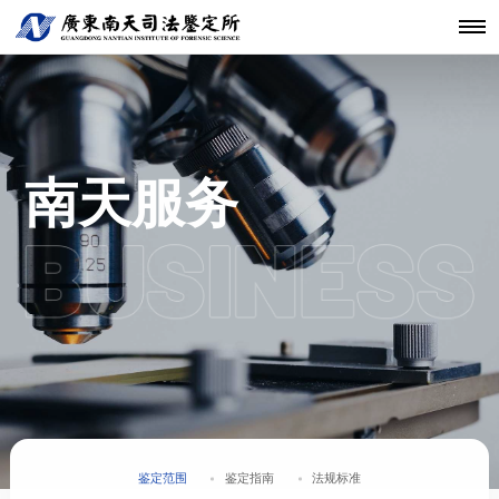
机构简介
鉴定范围
法医类鉴定
南天动态
中心简介
仪器设备
发展历程
鉴定指南
物证类鉴定
通知公告
开放课题
科技研发
关于南天
鉴定服务
经典案例
新闻资讯
工程中心
核心团队
法规标准
声像资料类
行业动态
联系我们
分支机构
鉴定
机构文化
文件形成时
南天服务
间鉴定
鉴定范围
鉴定指南
法规标准