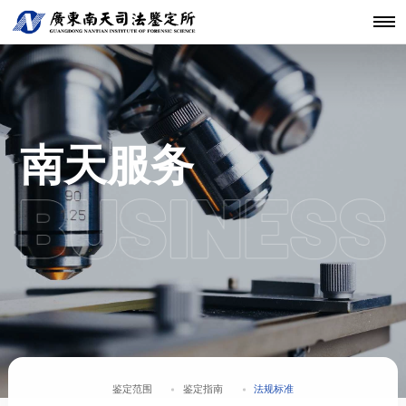
机构简介
鉴定范围
法医类鉴定
南天动态
中心简介
仪器设备
发展历程
鉴定指南
物证类鉴定
通知公告
开放课题
科技研发
关于南天
鉴定服务
经典案例
新闻资讯
工程中心
核心团队
法规标准
声像资料类
行业动态
联系我们
分支机构
鉴定
机构文化
文件形成时
南天服务
间鉴定
鉴定范围
鉴定指南
法规标准