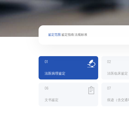
鉴定范围
鉴定指南
法规标准
01
02
法医病理鉴定
法医临床鉴定
06
07
文书鉴定
痕迹（含交通