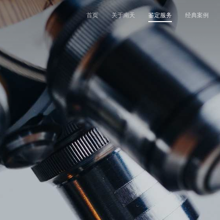
首页
关于南天
鉴定服务
经典案例
机构简介
鉴定范围
法医类鉴定
南天动态
中心简介
发展历程
鉴定指南
物证类鉴定
通知公告
开放课题
核心团队
法规标准
声像资料类鉴定
行业动态
联系我们
机构文化
文件形成时间鉴定