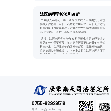
重要内容，相关鉴定在一些法纪案件中显得尤为突出。
另外中毒与疾病等死亡竞争分析，亦是本专业鉴定的内
容。
法医病理学检验和诊断
主要接受各地公、检、法等机关或个人的委托，对提
供的人体器官、组织、石蜡包埋组织块、组织切片进行
检查检验和显微镜观察，对其存在的疾病或者非疾病状
况进行检验，最后出具法医病理学诊断。
通常，法医病理学检验和诊断是形成法医病理学鉴定
意见的一个重要环节，鉴定意见还需要综合其他检验或
检查结果（如尸体解剖肉眼检查所见、毒物检验结果、
临床病历资料记载等）。本专业发挥在法医病理方面的
技术和设备优势，提供相应的服务。
0755-82929519
邮箱：ntmj@nantian.org