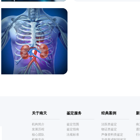
关于南天
鉴定服务
经典案例
新
机构简介
鉴定范围
法医类鉴定
南
发展历程
鉴定指南
物证类鉴定
通
核心团队
法规标准
声像资料类鉴定
行
机构文化
文件形成时间鉴定