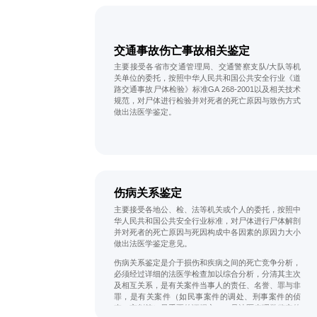
机械性窒息（如缢死、勒死、扼死、捂死、闷死、哽
死、性窒息、体位性窒息、溺死等）、化学性损伤（如
中毒、化学烧伤等）以及其他物理性损伤（如电击伤、
高低温损伤）等原因所致的死亡。非暴力死是指自然疾
交通事故伤亡事故相关鉴定
病死亡，涉及法医鉴定的通常死亡发生突然、迅速、意
外，这类死亡可能不涉及暴力（即死于疾病，法医学称
主要接受各省市交通管理局、交通警察支队/大队等机
之为猝死），也可能属于比较隐匿的犯罪，为了查明真
关单位的委托，按照中华人民共和国公共安全行业《道
相，揭示可能的犯罪，也在法医学死因鉴定范畴内。确
路交通事故尸体检验》标准GA 268-2001以及相关技术
定暴力死后，需要进一步判断其死亡方式，即属于自
规范，对尸体进行检验并对死者的死亡原因与致伤方式
杀、他杀或者意外，其准确判断在案件的侦破、裁定中
做出法医学鉴定。
至关重要。法医学尸体检验是死亡方式判断的重要途
径。
伤病关系鉴定
主要接受各地公、检、法等机关或个人的委托，按照中
华人民共和国公共安全行业标准，对尸体进行尸体解剖
并对死者的死亡原因与死因构成中各因素的原因力大小
做出法医学鉴定意见。
伤病关系鉴定是介于损伤和疾病之间的死亡竞争分析，
必须经过详细的法医学检查加以综合分析，分清其主次
及相互关系，是有关案件当事人的责任、名誉、罪与非
罪，是有关案件（如民事案件的调处、刑事案件的侦
查、审判等）最重要的证据之一，是法医病理学鉴定的