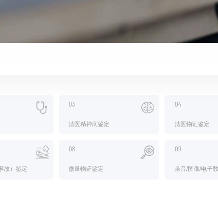
03
04
法医精神病鉴定
法医物证鉴定
08
09
事故）鉴定
微量物证鉴定
录音/图像/电子