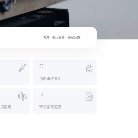
首页
鉴定服务
鉴定范围
>
>
05
法医毒物鉴定
10
数据鉴定
环境损害鉴定