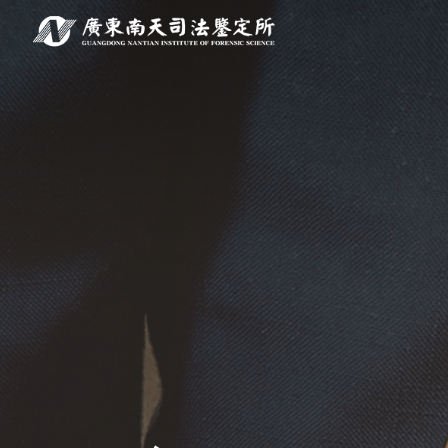
关于南天
鉴定服务
经典案例
新闻资讯
工程中心