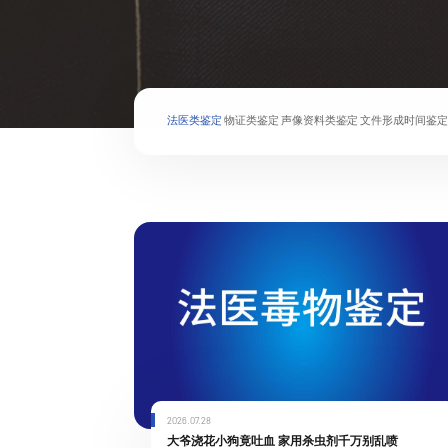
法医类鉴定
物证类鉴定
声像资料类鉴定
文件形成时间鉴定
2026.07.28
大爷浇花小狗竟吐血 家用杀虫剂千万别乱喷