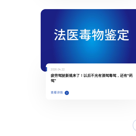
2026.04.22
疲劳驾驶新规来了！以后不光有酒驾毒驾，还有“药
驾”
查看详情