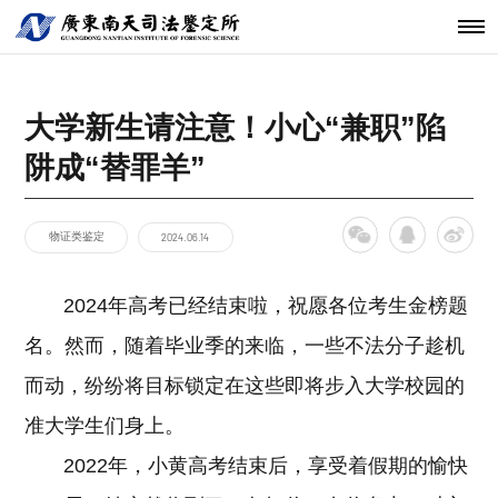
机构简介
鉴定范围
法医类鉴定
南天动态
中心简介
仪器设备
发展历程
鉴定指南
物证类鉴定
通知公告
开放课题
科技研发
关于南天
鉴定服务
经典案例
新闻资讯
工程中心
大学新生请注意！小心“兼职”陷
核心团队
法规标准
声像资料类
行业动态
联系我们
分支机构
鉴定
阱成“替罪羊”
机构文化
文件形成时
间鉴定
物证类鉴定
2024.06.14
2024年高考已经结束啦，祝愿各位考生金榜题
名。然而，随着毕业季的来临，一些不法分子趁机
而动，纷纷将目标锁定在这些即将步入大学校园的
准大学生们身上。
2022年，小黄高考结束后，享受着假期的愉快