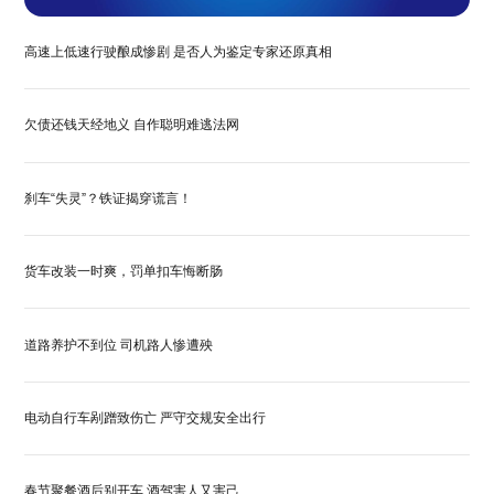
高速上低速行驶酿成惨剧 是否人为鉴定专家还原真相
欠债还钱天经地义 自作聪明难逃法网
刹车“失灵”？铁证揭穿谎言！
货车改装一时爽，罚单扣车悔断肠
道路养护不到位 司机路人惨遭殃
电动自行车剐蹭致伤亡 严守交规安全出行
春节聚餐酒后别开车 酒驾害人又害己