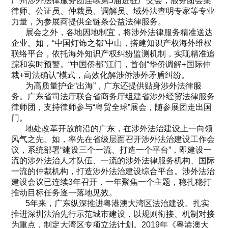
广州涉外法律服务团连续第5届进驻广交会，服务团会集
律师、公证员、仲裁员、调解员、域外法查明专家等专业
力量，为参展商提供全链条公益法律服务。
展会之外，各地因地制宜，将涉外法律服务精准送达
企业。如，“中国灯饰之都”中山，搭建知识产权海外维权
联络平台，依托海外知识产权纠纷监测机制，实现精准追
踪和实时预警。“中国侨都”江门，首创“华侨调解+国际仲
裁+司法确认”模式，高效化解涉侨涉外矛盾纠纷。
为高质量护企“出海”，广东还提供贴身涉外法律服
务。广东省司法厅联合省商务厅组建省涉外经贸法律服务
律师团，支持律师参与“粤贸全球”展会，随参展团走出国
门。
地处改革开放前沿的广东，在涉外法治建设上一向领
风气之先。如，率先在省级层面召开涉外法治建设工作会
议，系统部署“建设三个一流、打造一个平台”，即建设一
流的涉外法治人才队伍、一流的涉外法律服务机构、国际
一流的仲裁机构，打造涉外法治建设综合平台。涉外法治
建设会议已连续3年召开，一年聚焦一个主题，稳扎稳打
推动目标任务逐一落地见效。
5年来，广东纵深推进粤港澳大湾区法治建设。扎实
推进深圳法治先行示范城市建设，以规则衔接、机制对接
为重点，制定大湾区专项立法计划。2019年《粤港澳大