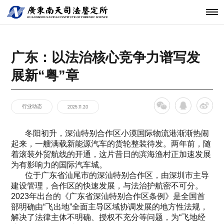
机构简介
鉴定范围
法医类鉴定
南天动态
中心简介
仪器设备
发展历程
鉴定指南
物证类鉴定
通知公告
开放课题
科技研发
关于南天
鉴定服务
经典案例
新闻资讯
工程中心
广东：以法治核心竞争力谱写发
核心团队
法规标准
声像资料类
行业动态
联系我们
分支机构
鉴定
展新“粤”章
机构文化
文件形成时
间鉴定
行业动态
2025.11.20
冬阳初升，深汕特别合作区小漠国际物流港渐渐热闹
起来，一艘满载新能源汽车的货轮整装待发。两年前，随
着滚装外贸航线的开通，这片昔日的滨海渔村正加速发展
为有影响力的国际汽车城。
位于广东省汕尾市的深汕特别合作区，由深圳市主导
建设管理，合作区的快速发展，与法治护航密不可分。
2023年出台的《广东省深汕特别合作区条例》是全国首
部明确由“飞出地”全面主导区域协调发展的地方性法规，
解决了法律主体不明确、授权不充分等问题，为“飞地经