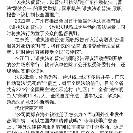
“以执法促普法，以普法强执法”是广东推动执法与普
法“双效合一”的重要举措，国家机关“谁执法谁普法”履职
报告评议机制获全国推广。
2021年，广州市推出全国首个新媒体执法直播节目
《谁执法谁普法》，让执法现场成为生动的普法课堂，同
时将执法行为置于公众的监督视野。
在东莞，“谁执法谁普法”履职报告评议活动增设“管理
服务对象访谈”环节，将评议的“话筒”直接交给普法受益
者，同时通过直播接受全民“云评议”。
在江门，“谁执法谁普法”履职报告评议活动搬到开放
的公共场所举行，被评议单位除了公开接受评委打分，还
现场回答群众提问。
法以砥焉，化愚为智。通过线上线下多措并举，广东
推动普法“无死角”全覆盖，树牢全民法治信仰。目前全省
共有224个“全国民主法治示范村（社区）”，全省“法律明
白人”突破11.8万人。全民自觉守法、遇事找法、解决问
题靠法的意识不断增强。
优化营商环境
“公司商标在海外被注册了怎么办？”“与国外企业发生
合同纠纷，可以在国内申请仲裁吗？”今年秋季广交会
上，“涉外法律咨询服务港”摊位前挤满了中外客商。这是