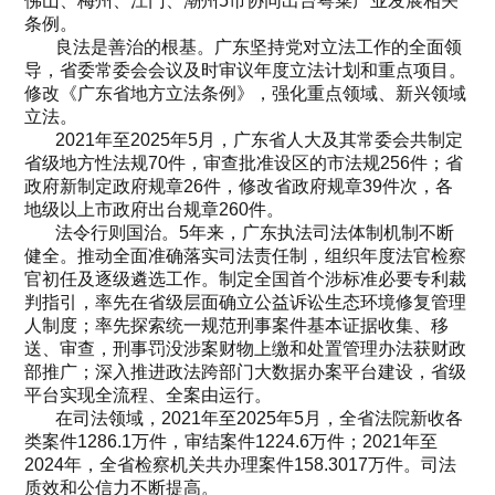
佛山、梅州、江门、潮州5市协同出台粤菜产业发展相关
条例。
良法是善治的根基。广东坚持党对立法工作的全面领
导，省委常委会会议及时审议年度立法计划和重点项目。
修改《广东省地方立法条例》，强化重点领域、新兴领域
立法。
2021年至2025年5月，广东省人大及其常委会共制定
省级地方性法规70件，审查批准设区的市法规256件；省
政府新制定政府规章26件，修改省政府规章39件次，各
地级以上市政府出台规章260件。
法令行则国治。5年来，广东执法司法体制机制不断
健全。推动全面准确落实司法责任制，组织年度法官检察
官初任及逐级遴选工作。制定全国首个涉标准必要专利裁
判指引，率先在省级层面确立公益诉讼生态环境修复管理
人制度；率先探索统一规范刑事案件基本证据收集、移
送、审查，刑事罚没涉案财物上缴和处置管理办法获财政
部推广；深入推进政法跨部门大数据办案平台建设，省级
平台实现全流程、全案由运行。
在司法领域，2021年至2025年5月，全省法院新收各
类案件1286.1万件，审结案件1224.6万件；2021年至
2024年，全省检察机关共办理案件158.3017万件。司法
质效和公信力不断提高。