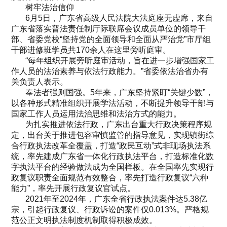
树牢法治信仰
6月5日，广东省高级人民法院大法庭座无虚席，来自
广东省落实普法责任制厅际联席会议成员单位的领导干
部、省委党校“坚持党的全面领导和全面从严治党”市厅组
干部进修班学员共170余人在这里旁听庭审。
“每年组织开展旁听庭审活动，旨在进一步增强国家工
作人员的法治素养与依法行政能力。”省委依法治省办有
关负责人表示。
奉法者强则国强。5年来，广东坚持紧盯“关键少数”，
以各种形式精准组织开展学法活动，不断提升领导干部与
国家工作人员运用法治思维和法治方式的能力。
为扎实推进依法行政，广东出台重大行政决策程序规
定，出台关于推进包容审慎监管的指导意见，实现镇街综
合行政执法改革全覆盖，打造“政民互动”式非现场执法系
统，率先建成广东省一体化行政执法平台，打造标准化数
字执法平台的经验做法成为全国样板。在全国率先实现行
政复议职责全面规范有效整合，率先打造行政复议“六种
能力”，率先开展行政复议官试点。
2021年至2024年，广东全省行政执法案件达5.38亿
宗，引起行政复议、行政诉讼的案件仅0.013%。严格规
范公正文明执法制度机制取得积极成效。