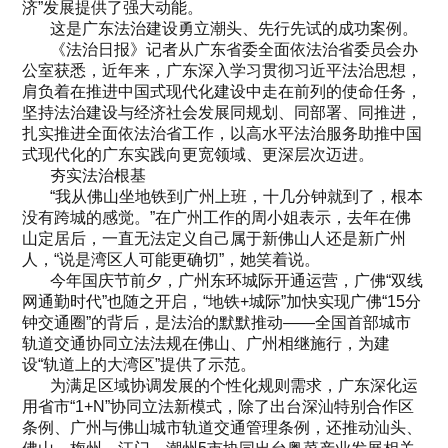
济”发展提供了强大动能。
这是广东法治建设勇立潮头、先行先试的成功案例。
《法治日报》记者从广东省委全面依法治省委员会办
公室获悉，近年来，广东深入学习贯彻习近平法治思想，
肩负着在推进中国式现代化建设中走在前列的使命任务，
坚持法治建设与经济社会发展同规划、同部署、同推进，
扎实推进全面依法治省工作，以高水平法治服务助推中国
式现代化的广东实践向更宽领域、更深层次迈进。
夯实法治根基
“我从佛山坐地铁到广州上班，十几分钟就到了，根本
没有跨城的感觉。”在广州工作的周小姐表示，去年在佛
山定居后，一直无法定义自己属于新佛山人还是新广州
人，“说是湾区人可能更确切”，她笑着说。
今年国庆节前夕，广州东环城际开通运营，广佛“双线
网通勤时代”也随之开启，“地铁+城际”加快实现广佛“15分
钟交通圈”的背后，是法治的默默推动——全国首部城市
轨道交通协同立法法规在佛山、广州相继施行，为建
设“轨道上的大湾区”提供了示范。
为满足区域协调发展的个性化规则需求，广东深化运
用省市“1+N”协同立法新模式，除了出台深汕特别合作区
条例、广州与佛山城市轨道交通管理条例，还推动汕头、