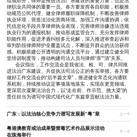
组成部分，律师是推进法治广东建设的重要力量，也是法
律职业共同体的重要一员。各方要发挥各自职能，积极推
动规范公民代理、健全律师履职保障机制，不断改善律师
执业环境，营造法治化营商环境。加强工作沟通协调，依
托信息化手段共享律师执业表现，完善律师涉嫌违法违规
执业行为的通报机制，推动形成监管合力。充分发挥律师
职能作用，促进矛盾纠纷多元化解，深入推进审查起诉和
审判阶段律师辩护全覆盖试点，不断提升群众的法治获得
感。积极搭建公开透明的沟通交流平台，通过建立健全同
堂培训制度等，推动构建司法人员与律师“亲”“清”关系。
会议指出，工作交流会是我省法、检、司、律共同推
进法治广东建设、共促执法司法公正的务实举措。各方要
做好工作交流会的“后半篇文章”，推进健全常态化沟通联
系机制，持续推动议定事项落地落实，实现在更宽领域、
更深层次凝聚法治合力，以“走在前、作示范、挑大梁”的
责任担当为谱写中国式现代化广东篇章贡献法治力量。
广东：以法治核心竞争力谱写发展新“粤”章
上一个
粤港澳教育戒治成果暨禁毒艺术作品展示活动
下一个
在珠海举行