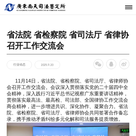
机构简介
鉴定范围
法医类鉴定
南天动态
中心简介
仪器设备
发展历程
鉴定指南
物证类鉴定
通知公告
开放课题
科技研发
关于南天
鉴定服务
经典案例
新闻资讯
工程中心
省法院 省检察院 省司法厅 省律协
核心团队
法规标准
声像资料类
行业动态
联系我们
分支机构
鉴定
召开工作交流会
机构文化
文件形成时
间鉴定
行业动态
2025.11.20
11月14日，省法院、省检察院、省司法厅、省律师协
会召开工作交流会。会议深入贯彻落实党的二十届四中全
会精神，深入践行习近平总书记视察广东重要讲话精神，
贯彻落实最高法、最高检、司法部、全国律协工作交流会
商会精神，进一步增进共识、深化协作、凝聚合力。省法
院、省检察院、省司法厅、省律师协会共同签署合作备忘
录，携手推动矛盾纠纷多元化解和司法服务提质增效。