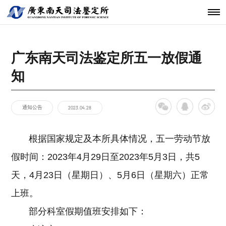
机构简介
鉴定范围
法医类鉴定
南天动态
中心简介
仪器设备
发展历程
鉴定指南
物证类鉴定
通知公告
开放课题
科技研发
关于南天
鉴定服务
经典案例
新闻资讯
工程中心
广东南天司法鉴定所五一放假通
核心团队
法规标准
声像资料类
行业动态
联系我们
分支机构
鉴定
知
机构文化
文件形成时
间鉴定
通知公告
2023.04.28
根据国家规定及本所具体情况，五一劳动节放
假时间：2023年4月29日至2023年5月3日，共5
天，4月23日（星期日）、5月6日（星期六）正常
上班。
部分科室假期值班安排如下：