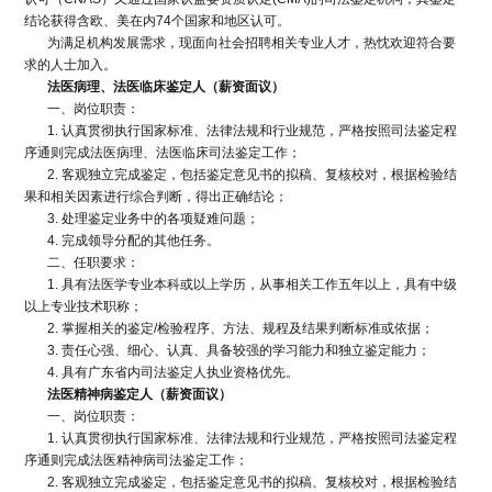
结论获得含欧、美在内74个国家和地区认可。
为满足机构发展需求，现面向社会招聘相关专业人才，热忱欢迎符合要
求的人士加入。
法医病理、法医临床鉴定人（薪资面议）
一、岗位职责：
1. 认真贯彻执行国家标准、法律法规和行业规范，严格按照司法鉴定程
序通则完成法医病理、法医临床司法鉴定工作；
2. 客观独立完成鉴定，包括鉴定意见书的拟稿、复核校对，根据检验结
果和相关因素进行综合判断，得出正确结论；
3. 处理鉴定业务中的各项疑难问题；
4. 完成领导分配的其他任务。
二、任职要求：
1. 具有法医学专业本科或以上学历，从事相关工作五年以上，具有中级
以上专业技术职称；
2. 掌握相关的鉴定/检验程序、方法、规程及结果判断标准或依据；
3. 责任心强、细心、认真、具备较强的学习能力和独立鉴定能力；
4. 具有广东省内司法鉴定人执业资格优先。
法医精神病鉴定人（薪资面议）
一、岗位职责：
1. 认真贯彻执行国家标准、法律法规和行业规范，严格按照司法鉴定程
序通则完成法医精神病司法鉴定工作；
2. 客观独立完成鉴定，包括鉴定意见书的拟稿、复核校对，根据检验结