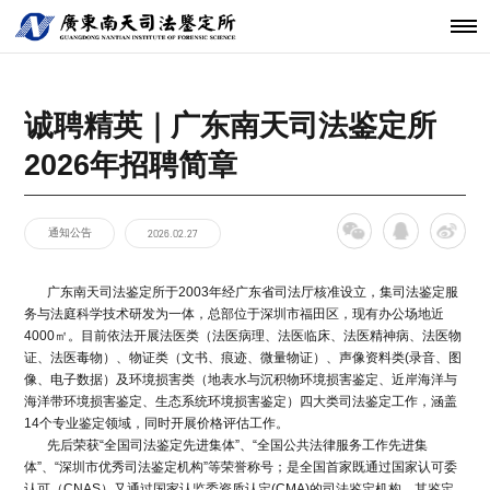
机构简介
鉴定范围
法医类鉴定
南天动态
中心简介
仪器设备
发展历程
鉴定指南
物证类鉴定
通知公告
开放课题
科技研发
关于南天
鉴定服务
经典案例
新闻资讯
工程中心
诚聘精英｜广东南天司法鉴定所
核心团队
法规标准
声像资料类
行业动态
联系我们
分支机构
鉴定
2026年招聘简章
机构文化
文件形成时
间鉴定
通知公告
2026.02.27
广东南天司法鉴定所于2003年经广东省司法厅核准设立，集司法鉴定服
务与法庭科学技术研发为一体，总部位于深圳市福田区，现有办公场地近
4000㎡。目前依法开展法医类（法医病理、法医临床、法医精神病、法医物
证、法医毒物）、物证类（文书、痕迹、微量物证）、声像资料类(录音、图
像、电子数据）及环境损害类（地表水与沉积物环境损害鉴定、近岸海洋与
海洋带环境损害鉴定、生态系统环境损害鉴定）四大类司法鉴定工作，涵盖
14个专业鉴定领域，同时开展价格评估工作。
先后荣获“全国司法鉴定先进集体”、“全国公共法律服务工作先进集
体”、“深圳市优秀司法鉴定机构”等荣誉称号；是全国首家既通过国家认可委
认可（CNAS）又通过国家认监委资质认定(CMA)的司法鉴定机构，其鉴定