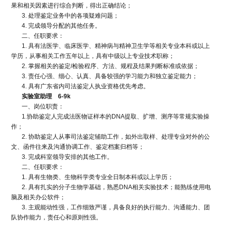
果和相关因素进行综合判断，得出正确结论；
3. 处理鉴定业务中的各项疑难问题；
4. 完成领导分配的其他任务。
二、任职要求：
1. 具有法医学、临床医学、精神病与精神卫生学等相关专业本科或以上
学历，从事相关工作五年以上，具有中级以上专业技术职称；
2. 掌握相关的鉴定/检验程序、方法、规程及结果判断标准或依据；
3. 责任心强、细心、认真、具备较强的学习能力和独立鉴定能力；
4. 具有广东省内司法鉴定人执业资格优先考虑。
实验室助理 6-9k
一、岗位职责：
1.协助鉴定人完成法医物证样本的DNA提取、扩增、测序等常规实验操
作；
2. 协助鉴定人从事司法鉴定辅助工作，如外出取样、处理专业对外的公
文、函件往来及沟通协调工作、鉴定档案归档等；
3. 完成科室领导安排的其他工作。
二、任职要求：
1. 具有生物类、生物科学类专业全日制本科或以上学历；
2. 具有扎实的分子生物学基础，熟悉DNA相关实验技术；能熟练使用电
脑及相关办公软件；
3. 主观能动性强，工作细致严谨，具备良好的执行能力、沟通能力、团
队协作能力，责任心和原则性强。