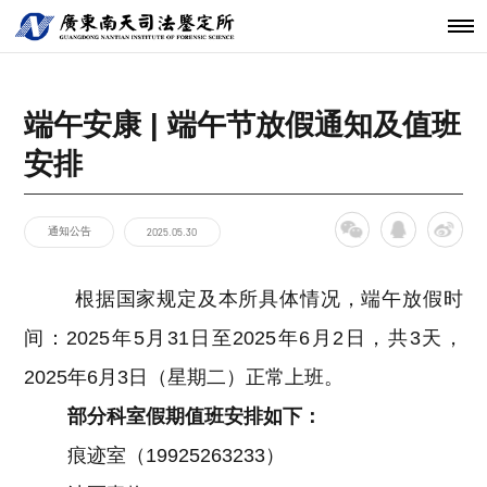
机构简介
鉴定范围
法医类鉴定
南天动态
中心简介
仪器设备
发展历程
鉴定指南
物证类鉴定
通知公告
开放课题
科技研发
关于南天
鉴定服务
经典案例
新闻资讯
工程中心
端午安康 | 端午节放假通知及值班
核心团队
法规标准
声像资料类
行业动态
联系我们
分支机构
鉴定
安排
机构文化
文件形成时
间鉴定
通知公告
2025.05.30
根据国家规定及本所具体情况，端午放假时
间：2025年5月31日至2025年6月2日，共3天，
2025年6月3日（星期二）正常上班。
部分科室假期值班安排如下：
痕迹室（19925263233）