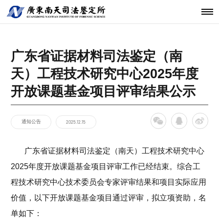
机构简介
鉴定范围
法医类鉴定
南天动态
中心简介
仪器设备
发展历程
鉴定指南
物证类鉴定
通知公告
开放课题
科技研发
关于南天
鉴定服务
经典案例
新闻资讯
工程中心
广东省证据材料司法鉴定（南
核心团队
法规标准
声像资料类
行业动态
联系我们
分支机构
鉴定
天）工程技术研究中心2025年度
机构文化
文件形成时
间鉴定
开放课题基金项目评审结果公示
通知公告
2025.12.15
广东省证据材料司法鉴定（南天）工程技术研究中心
2025年度开放课题基金项目评审工作已经结束。综合工
程技术研究中心技术委员会专家评审结果和项目实际应用
价值，以下开放课题基金项目通过评审，拟立项资助，名
单如下：