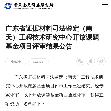
机构简介
鉴定范围
法医类鉴定
南天动态
中心简介
仪器设备
发展历程
鉴定指南
物证类鉴定
通知公告
开放课题
科技研发
关于南天
鉴定服务
经典案例
新闻资讯
工程中心
广东省证据材料司法鉴定（南
核心团队
法规标准
声像资料类
行业动态
联系我们
分支机构
鉴定
天）工程技术研究中心开放课题
机构文化
文件形成时
间鉴定
基金项目评审结果公告
通知公告
2023.10.10
广东省证据材料司法鉴定（南天）工程技术研
究中心开放课题基金项目评审工作已经结束。经专
家评审，以下开放课题基金项目通过评审，获得立
项资助，名单如下：